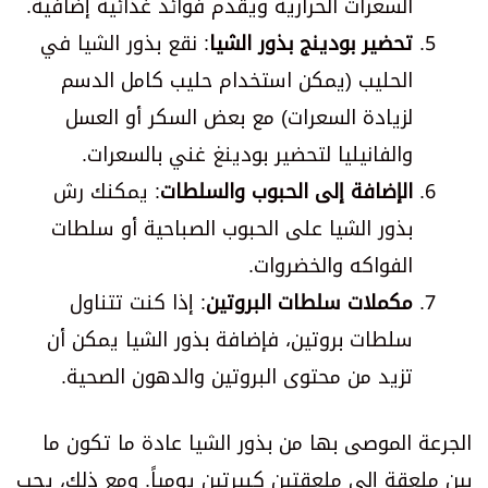
السعرات الحرارية ويقدم فوائد غذائية إضافية.
تحضير بودينج بذور الشيا
: نقع بذور الشيا في
الحليب (يمكن استخدام حليب كامل الدسم
لزيادة السعرات) مع بعض السكر أو العسل
والفانيليا لتحضير بودينغ غني بالسعرات.
الإضافة إلى الحبوب والسلطات
: يمكنك رش
بذور الشيا على الحبوب الصباحية أو سلطات
الفواكه والخضروات.
مكملات سلطات البروتين
: إذا كنت تتناول
سلطات بروتين، فإضافة بذور الشيا يمكن أن
تزيد من محتوى البروتين والدهون الصحية.
الجرعة الموصى بها من بذور الشيا عادة ما تكون ما
بين ملعقة إلى ملعقتين كبيرتين يومياً. ومع ذلك، يجب