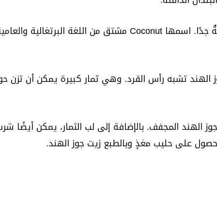
ويمكن أن يصل ارتفاعها إلى 35 مترًا ولها أوراقٌ طويلةٌ جدًا. اسمها Coconut مشتق من اللغة البرتغالية والعا
ز الهند المجفف. بالإضافة إلى لب الثمار، يمكن أيضًا شرب
لحصول على حليب مغذٍ وبالطبع زيت جوز الهند.