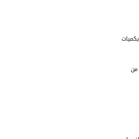
بكميات
من