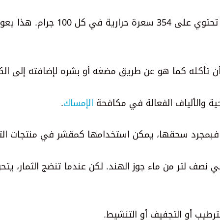
لكن هذه الفاكهة ليست قليلة السعرات الحرارية، حيث تحتوي على 354 سعرة حرارية ف
أن تأكله كما هو عن طريق مضغه أو بشره لإضافته إلى الك
حية والألياف الفعالة في مكافحة
الإمساك
.
 فبمجرد سحقها، يمكن استخدامها كمقشر في منتجات الت
 نصف لتر من ماء جوز الهند. لكن عندما تنضج الثمار، يتح
رطيب أو التجفيف أو التنشيط.