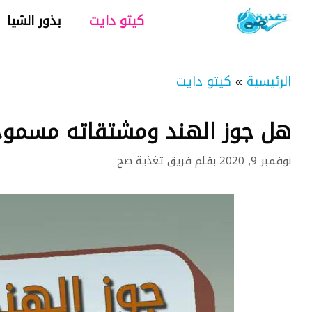
نتقل
كيتو دايت
بذور الشيا
لى
لمحتوى
الرئيسية
»
كيتو دايت
هل جوز الهند ومشتقاته مسموح 
نوفمبر 9, 2020
بقلم
فريق تغذية صح