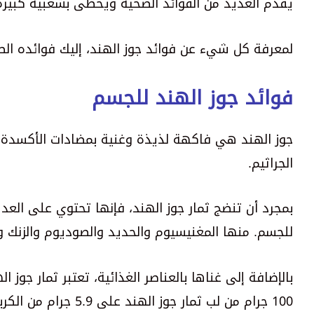
يقدم العديد من الفوائد الصحية ويحظى بشعبية كبيرة
لمعرفة كل شيء عن فوائد جوز الهند، إليك فوائده ال
فوائد جوز الهند للجسم
جوز الهند هي فاكهة لذيذة وغنية بمضادات الأكسدة
الجراثيم.
بمجرد أن تنضج ثمار جوز الهند، فإنها تحتوي على العدي
للجسم. منها المغنيسيوم والحديد والصوديوم والزنك وال
بالإضافة إلى غناها بالعناصر الغذائية، تعتبر ثمار جوز
100 جرام من لب ثمار جوز الهند على 5.9 جرام من الكربوهيدرات فقط).