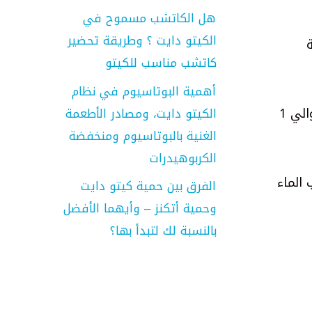
هل الكاتشب مسموح في
الكيتو دايت ؟ وطريقة تحضير
مية
كاتشب مناسب للكيتو
أهمية البوتاسيوم في نظام
يبدو أن الاسم صاغه المستكشفون الإسبان لأن ثمار جوز الهند تشبه رأس القرد. وهي ثمار كبيرة يمكن أن تزن حوالي 1
الكيتو دايت، ومصادر الأطعمة
الغنية بالبوتاسيوم ومنخفضة
الكربوهيدرات
 الماء
الفرق بين حمية كيتو دايت
وحمية أتكنز – وأيهما الأفضل
بالنسبة لك لتبدأ بها؟