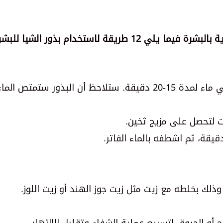
ة لاستخدام بذور الشيا للبشرة:
قم بنقع ملعقتين صغيرتين من بذور الشيا في ماء لمدة 15-20 دقيقة. ستلاحظ أن البذور ستمتص الما
ت لتحصل على مزيج ثخين.
لك بخلطه مع زيت مثل زيت جوز الهند أو زيت اللوز.